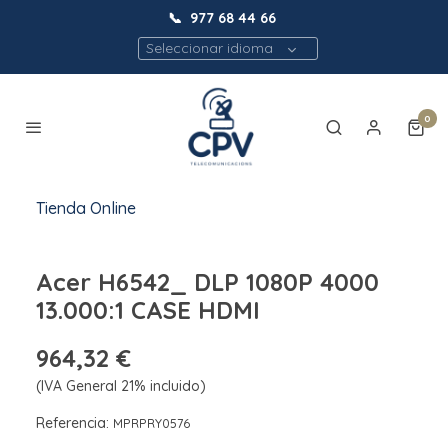
📞
977 68 44 66
Seleccionar idioma
0
Tienda Online
Acer H6542_ DLP 1080P 4000
13.000:1 CASE HDMI
964,32 €
(IVA General 21% incluido)
Referencia:
MPRPRY0576