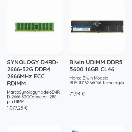
SYNOLOGY D4RD-
Biwin UDIMM DDR5
2666-32G DDR4
5600 16GB CL46
2666MHz ECC
Marca Biwin Modelo
RDIMM
BD5UD16G56C46 Tecnolog&i
...
MarcaSynologyModeloD4R
71,94 €
D-2666-32GConector- 288-
pin DIMM ...
1.077,25 €