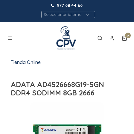
📞
977 68 44 66
Seleccionar idioma
0
Tienda Online
ADATA AD4S26668G19-SGN
DDR4 SODIMM 8GB 2666