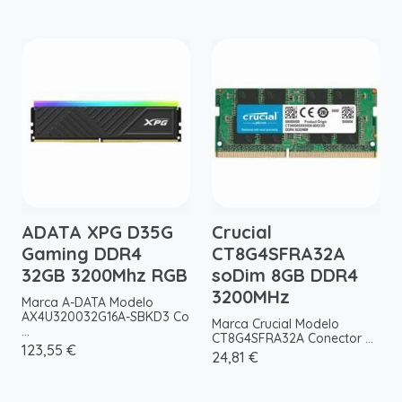
ADATA XPG D35G
Crucial
Gaming DDR4
CT8G4SFRA32A
32GB 3200Mhz RGB
soDim 8GB DDR4
3200MHz
Marca A-DATA Modelo
AX4U320032G16A-SBKD3 Co
Marca Crucial Modelo
...
CT8G4SFRA32A Conector ...
123,55 €
24,81 €