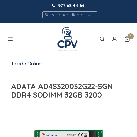
📞
977 68 44 66
Seleccionar idioma
0
Tienda Online
ADATA AD4S320032G22-SGN
DDR4 SODIMM 32GB 3200