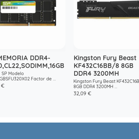
MEMORIA DDR4-
Kingston Fury Beast
0,CL22,SODIMM,16GB
KF432C16BB/8 8GB
DDR4 3200MH
 SP Modelo
GBSFU320X02 Factor de ...
Kingston Fury Beast KF432C16
 €
8GB DDR4 3200MH ...
32,09 €