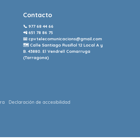
Contacto
📞
977 68 44 66
📲
651 78 86 75
📧
cpvtelecomunicacions@gmail.com
🗺️ Calle Santiago Rusiñol 12 Local A y
B. 43880. El Vendrell Comarruga
(Tarragona)
ra
Declaración de accesibilidad