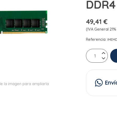
DDR4
49,41 €
(IVA General 21% 
Referencia:
IMEM
Enví
e la imagen para ampliarla