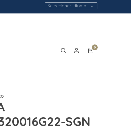
Seleccionar idioma
0
to
A
320016G22-SGN