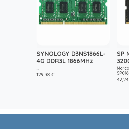
SYNOLOGY D3NS1866L-
SP 
4G DDR3L 1866MHz
320
...
Marca
SP016
129,38 €
42,24