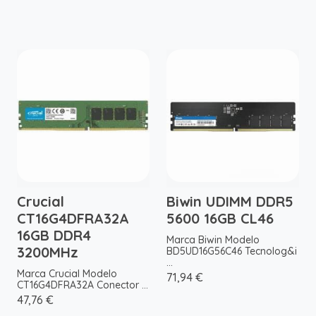
Crucial
Biwin UDIMM DDR5
CT16G4DFRA32A
5600 16GB CL46
16GB DDR4
Marca Biwin Modelo
3200MHz
BD5UD16G56C46 Tecnolog&i
...
Marca Crucial Modelo
71,94 €
CT16G4DFRA32A Conector ...
47,76 €