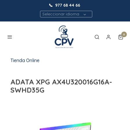
📞
977 68 44 66
Seleccionar idioma
0
Tienda Online
ADATA XPG AX4U320016G16A-
SWHD35G