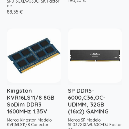
190,25 €
SP016GXLWU60CFSK Factor
de ...
88,35 €
Kingston
SP DDR5-
KVR16LS11/8 8GB
6000,C36,OC-
SoDim DDR3
UDIMM, 32GB
1600MHz 1.35V
(16x2) GAMING
Marca Kingston Modelo
Marca SP Modelo
KVR16LS11/8 Conector ...
SP032GXLWU60CFDJ Factor