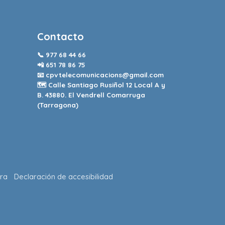
Contacto
📞
977 68 44 66
📲
651 78 86 75
📧
cpvtelecomunicacions@gmail.com
🗺️ Calle Santiago Rusiñol 12 Local A y
B. 43880. El Vendrell Comarruga
(Tarragona)
ra
Declaración de accesibilidad