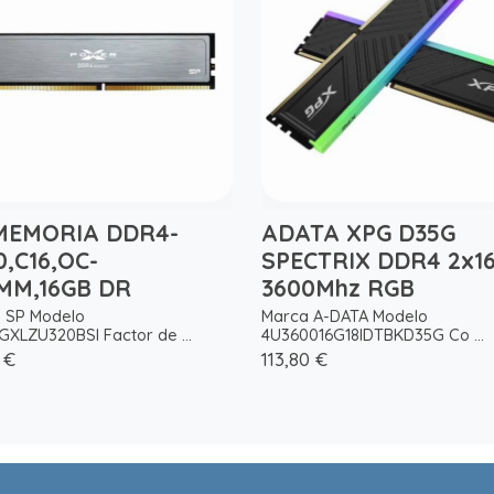
MEMORIA DDR4-
ADATA XPG D35G
0,C16,OC-
SPECTRIX DDR4 2x1
MM,16GB DR
3600Mhz RGB
 SP Modelo
Marca A-DATA Modelo
GXLZU320BSI Factor de ...
4U360016G18IDTBKD35G Co ...
 €
113,80 €