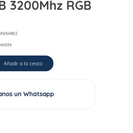
GB 3200Mhz RGB
incluido)
D40539
Añadir a la cesta
anos un Whatsapp