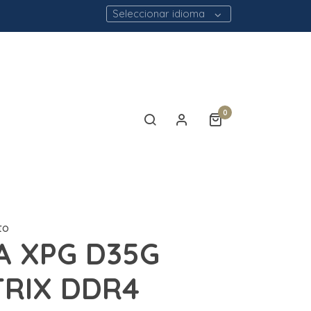
Seleccionar idioma
0
to
A XPG D35G
TRIX DDR4