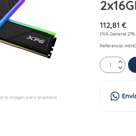
2x16
112,81 €
(IVA General 21% 
Referencia:
IMEM
Enví
e la imagen para ampliarla