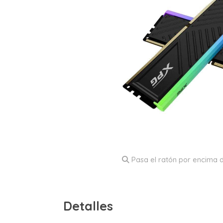
Pasa el ratón por encima d
Detalles