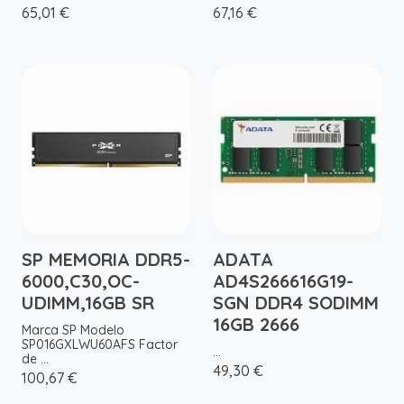
65,01 €
67,16 €
SP MEMORIA DDR5-
ADATA
6000,C30,OC-
AD4S266616G19-
UDIMM,16GB SR
SGN DDR4 SODIMM
16GB 2666
Marca SP Modelo
SP016GXLWU60AFS Factor
...
de ...
49,30 €
100,67 €