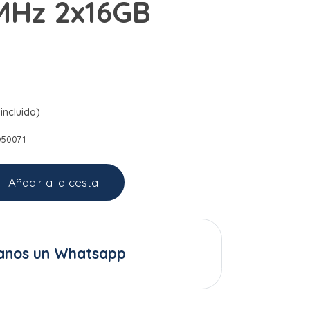
MHz 2x16GB
incluido)
D50071
Añadir a la cesta
anos un Whatsapp