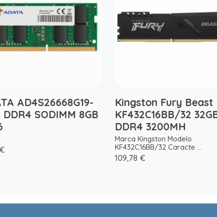
TA AD4S26668G19-
Kingston Fury Beast
 DDR4 SODIMM 8GB
KF432C16BB/32 32G
6
DDR4 3200MH
Marca Kingston Modelo
KF432C16BB/32 Caracte ...
 €
109,78 €