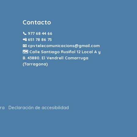
Contacto
📞
977 68 44 66
📲
651 78 86 75
📧
cpvtelecomunicacions@gmail.com
🗺️ Calle Santiago Rusiñol 12 Local A y
B. 43880. El Vendrell Comarruga
(Tarragona)
ra
Declaración de accesibilidad