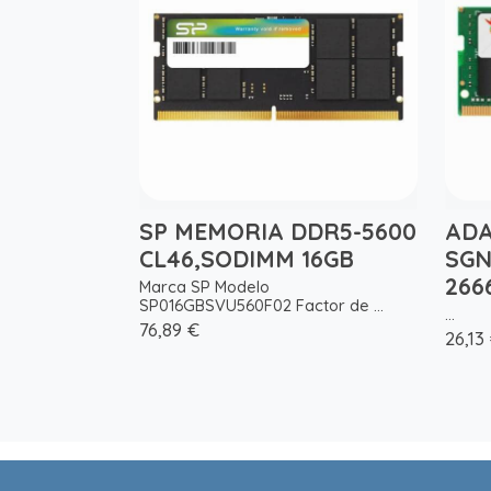
SP MEMORIA DDR5-5600
ADA
CL46,SODIMM 16GB
SGN
266
Marca SP Modelo
SP016GBSVU560F02 Factor de ...
...
76,89 €
26,13