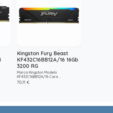
Kingston Fury Beast
B
KF432C16BB12A/16 16Gb
3200 RG
Marca Kingston Modelo
KF432C16BB12A/16 Cara ...
70,11 €