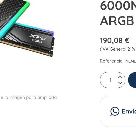
6000
ARGB
190,08 €
(IVA General 21% 
Referencia:
IMEM
e la imagen para ampliarla
Enví