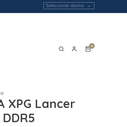
Seleccionar idioma
0
to
A XPG Lancer
e DDR5