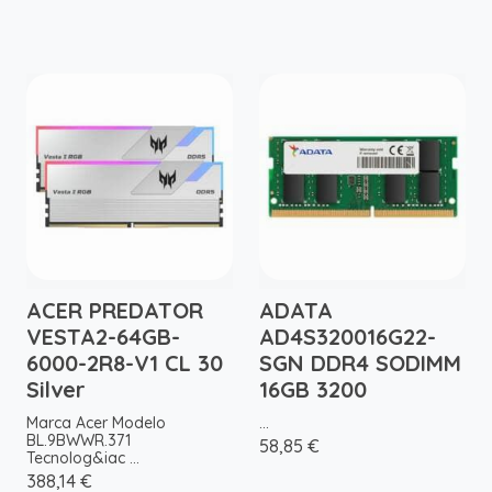
ACER PREDATOR
ADATA
VESTA2-64GB-
AD4S320016G22-
6000-2R8-V1 CL 30
SGN DDR4 SODIMM
Silver
16GB 3200
Marca Acer Modelo
...
BL.9BWWR.371
58,85 €
Tecnolog&iac ...
388,14 €