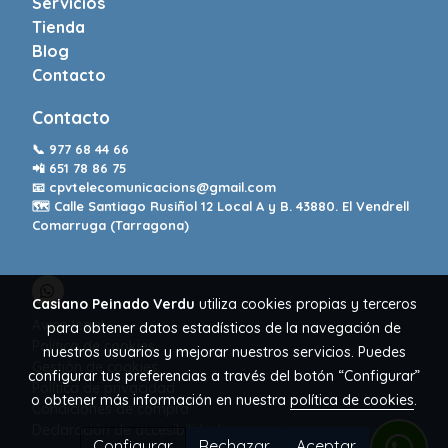
Servicios
Tienda
Blog
Contacto
Contacto
📞
977 68 44 66
📲
651 78 86 75
📧
cpvtelecomunicacions@gmail.com
🗺️ Calle Santiago Rusiñol 12 Local A y B. 43880. El Vendrell
Comarruga (Tarragona)
Casiano Peinado Verdu
utiliza cookies propias y terceros
Aviso legal
para obtener datos estadísticos de la navegación de
Política de cookies
nuestros usuarios y mejorar nuestros servicios. Puedes
Gestión de cookies
configurar tus preferencias a través del botón “Configurar”
Política de privacidad
o obtener más información en nuestra
política de cookies
.
Condiciones de compra
Declaración de accesibilidad
Configurar
Rechazar
Aceptar