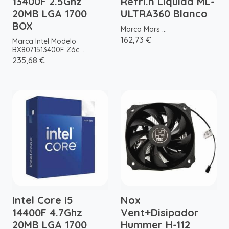
13400F 2.5Ghz
Refri.n Liquida ML-
20MB LGA 1700
ULTRA360 Blanco
BOX
Marca Mars ...
162,73 €
Marca Intel Modelo
BX8071513400F Zóc ...
235,68 €
Intel Core i5
Nox
14400F 4.7Ghz
Vent+Disipador
20MB LGA 1700
Hummer H-112