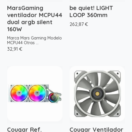
MarsGaming
be quiet! LIGHT
ventilador MCPU44
LOOP 360mm
dual argb silent
262,87 €
160W
Marca Mars Gaming Modelo
MCPU44 Otras ...
32,91 €
Cougar Ref.
Cougar Ventilador