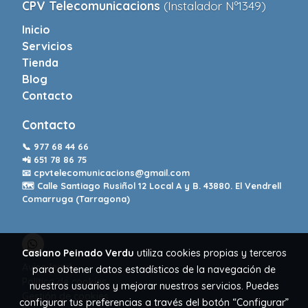
CPV Telecomunicacions
(Instalador Nº1349)
Inicio
Servicios
Tienda
Blog
Contacto
Contacto
📞
977 68 44 66
📲
651 78 86 75
📧
cpvtelecomunicacions@gmail.com
🗺️ Calle Santiago Rusiñol 12 Local A y B. 43880. El Vendrell
Comarruga (Tarragona)
Casiano Peinado Verdu
utiliza cookies propias y terceros
Aviso legal
para obtener datos estadísticos de la navegación de
Política de cookies
nuestros usuarios y mejorar nuestros servicios. Puedes
Gestión de cookies
configurar tus preferencias a través del botón “Configurar”