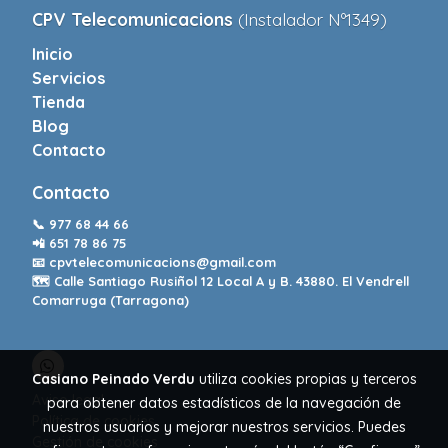
CPV Telecomunicacions
(Instalador Nº1349)
Inicio
Servicios
Tienda
Blog
Contacto
Contacto
📞
977 68 44 66
📲
651 78 86 75
📧
cpvtelecomunicacions@gmail.com
🗺️ Calle Santiago Rusiñol 12 Local A y B. 43880. El Vendrell
Comarruga (Tarragona)
Casiano Peinado Verdu
utiliza cookies propias y terceros
Aviso legal
para obtener datos estadísticos de la navegación de
Política de cookies
nuestros usuarios y mejorar nuestros servicios. Puedes
Gestión de cookies