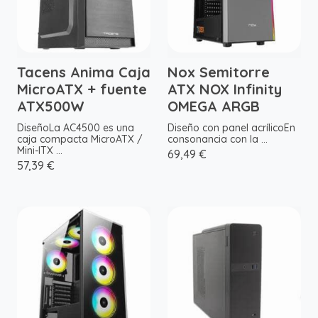
Tacens Anima Caja
Nox Semitorre
MicroATX + fuente
ATX NOX Infinity
ATX500W
OMEGA ARGB
DiseñoLa AC4500 es una
Diseño con panel acrílicoEn
caja compacta MicroATX /
consonancia con la ...
Mini-ITX ...
69,49 €
57,39 €