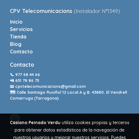
CPV Telecomunicacions
(Instalador Nº1349)
Inicio
Servicios
Tienda
Blog
Contacto
Contacto
📞
977 68 44 66
📲
651 78 86 75
📧
cpvtelecomunicacions@gmail.com
🗺️ Calle Santiago Rusiñol 12 Local A y B. 43880. El Vendrell
Comarruga (Tarragona)
Casiano Peinado Verdu
utiliza cookies propias y terceros
Aviso legal
para obtener datos estadísticos de la navegación de
Política de cookies
nuestros usuarios y mejorar nuestros servicios. Puedes