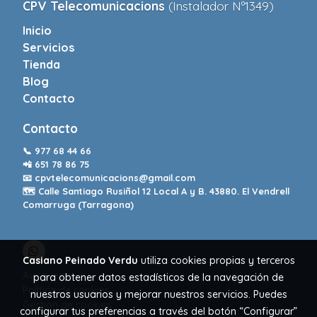
CPV Telecomunicacions
(Instalador Nº1349)
Inicio
Servicios
Tienda
Blog
Contacto
Contacto
📞
977 68 44 66
📲
651 78 86 75
📧
cpvtelecomunicacions@gmail.com
🗺️ Calle Santiago Rusiñol 12 Local A y B. 43880. El Vendrell
Comarruga (Tarragona)
Casiano Peinado Verdu
utiliza cookies propias y terceros
Aviso legal
para obtener datos estadísticos de la navegación de
Política de cookies
nuestros usuarios y mejorar nuestros servicios. Puedes
Gestión de cookies
configurar tus preferencias a través del botón “Configurar”