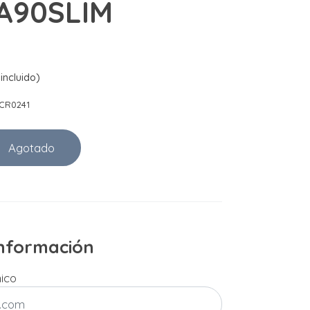
A90SLIM
incluido)
CR0241
Agotado
 información
nico