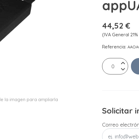
appU
44,52 €
(IVA General 21% 
Referencia:
AAOA
e la imagen para ampliarla
Solicitar
Correo electró