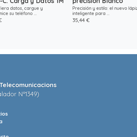
-C. Carga y Datos 1M
precision Blanco
iera datos, cargue y
Precisión y estilo: el nuevo lápi
nice su teléfono ...
inteligente para ...
€
35,44 €
Telecomunicacions
alador Nº1349)
cios
a
cto