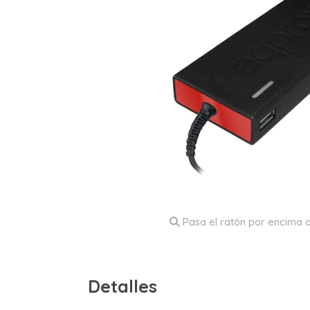
Pasa el ratón por encima d
Detalles