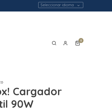
Seleccionar idioma
0
to
x! Cargador
til 90W