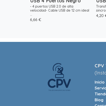
USB 4 Puertos Negro
USB
- 4 puertos USB 2.0 de alta
Transf
velocidad- Cable USB de 12 cm ideal
sincro
...
4,20 
6,66 €
CPV 
(Inst
Inicio
Servi
Tiend
Blog
Conta