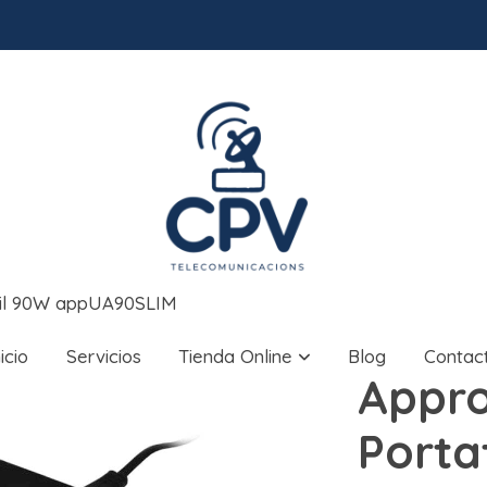
til 90W appUA90SLIM
nicio
Servicios
Tienda Online
Blog
Contac
Appro
Porta