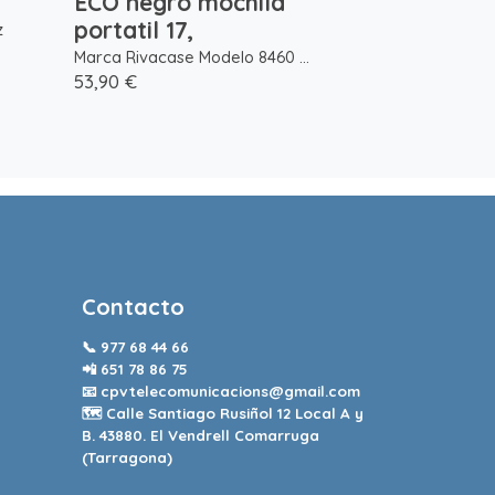
ECO negro mochila
portatil 17,
z
Marca Rivacase Modelo 8460 ...
53,90 €
Contacto
📞
977 68 44 66
📲
651 78 86 75
📧
cpvtelecomunicacions@gmail.com
🗺️ Calle Santiago Rusiñol 12 Local A y
B. 43880. El Vendrell Comarruga
(Tarragona)