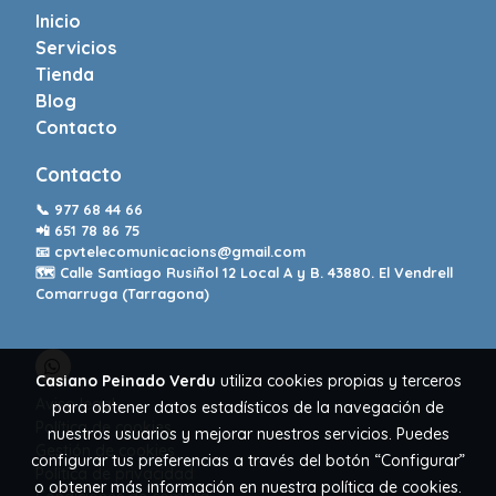
Inicio
Servicios
Tienda
Blog
Contacto
Contacto
📞
977 68 44 66
📲
651 78 86 75
📧
cpvtelecomunicacions@gmail.com
🗺️ Calle Santiago Rusiñol 12 Local A y B. 43880. El Vendrell
Comarruga (Tarragona)
Casiano Peinado Verdu
utiliza cookies propias y terceros
Aviso legal
para obtener datos estadísticos de la navegación de
Política de cookies
nuestros usuarios y mejorar nuestros servicios. Puedes
Gestión de cookies
configurar tus preferencias a través del botón “Configurar”
Política de privacidad
o obtener más información en nuestra
política de cookies
.