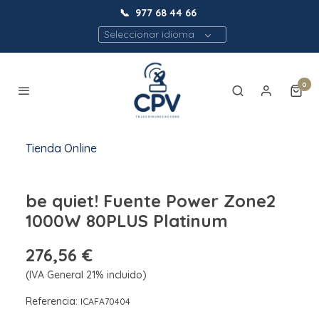
📞
977 68 44 66
Seleccionar idioma
0
Tienda Online
be quiet! Fuente Power Zone2
1000W 80PLUS Platinum
276,56 €
(IVA General 21% incluido)
Referencia:
ICAFA70404