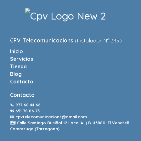
CPV Telecomunicacions
(Instalador Nº1349)
Inicio
Servicios
Tienda
Blog
Contacto
Contacto
📞
977 68 44 66
📲
651 78 86 75
📧
cpvtelecomunicacions@gmail.com
🗺️ Calle Santiago Rusiñol 12 Local A y B. 43880. El Vendrell
Comarruga (Tarragona)