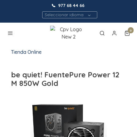
📞
977 68 44 66
Seleccionar idioma
0
Tienda Online
be quiet! FuentePure Power 12
M 850W Gold