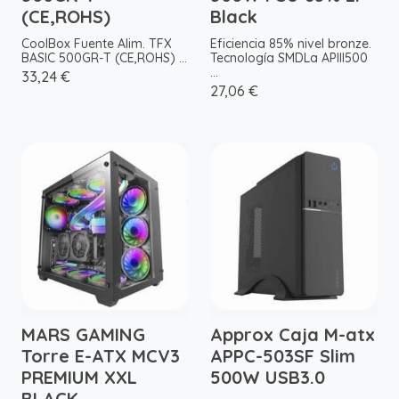
(CE,ROHS)
Black
CoolBox Fuente Alim. TFX
Eficiencia 85% nivel bronze.
BASIC 500GR-T (CE,ROHS) ...
Tecnología SMDLa APIII500
...
33,24 €
27,06 €
MARS GAMING
Approx Caja M-atx
Torre E-ATX MCV3
APPC-503SF Slim
PREMIUM XXL
500W USB3.0
BLACK