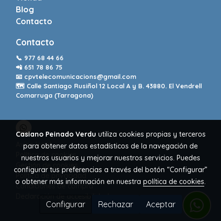
Blog
Contacto
Contacto
📞
977 68 44 66
📲
651 78 86 75
📧
cpvtelecomunicacions@gmail.com
🗺️ Calle Santiago Rusiñol 12 Local A y B. 43880. El Vendrell
Comarruga (Tarragona)
Casiano Peinado Verdu
utiliza cookies propias y terceros
Aviso legal
para obtener datos estadísticos de la navegación de
Política de cookies
nuestros usuarios y mejorar nuestros servicios. Puedes
Gestión de cookies
configurar tus preferencias a través del botón “Configurar”
Política de privacidad
o obtener más información en nuestra
política de cookies
.
Condiciones de compra
Declaración de accesibilidad
Configurar
Rechazar
Aceptar