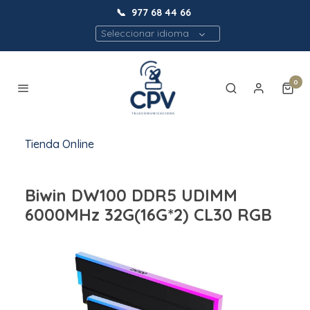
📞
977 68 44 66
Seleccionar idioma
0
Tienda Online
Biwin DW100 DDR5 UDIMM
6000MHz 32G(16G*2) CL30 RGB