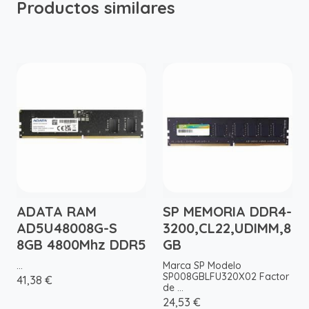
Productos similares
ADATA RAM
SP MEMORIA DDR4-
AD5U48008G-S
3200,CL22,UDIMM,8
8GB 4800Mhz DDR5
GB
...
Marca SP Modelo
SP008GBLFU320X02 Factor
41,38 €
de ...
24,53 €