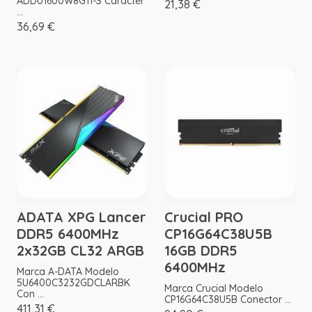
ADDU1600W8G11-S Caracter
21,38 €
...
36,69 €
ADATA XPG Lancer
Crucial PRO
DDR5 6400MHz
CP16G64C38U5B
2x32GB CL32 ARGB
16GB DDR5
6400MHz
Marca A-DATA Modelo
5U6400C3232GDCLARBK
Marca Crucial Modelo
Con ...
CP16G64C38U5B Conector ...
411,31 €