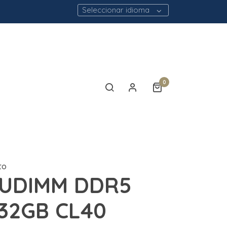
Seleccionar idioma
0
to
 UDIMM DDR5
32GB CL40