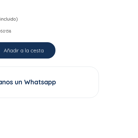
incluido)
D50138
Añadir a la cesta
anos un Whatsapp