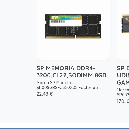
SP MEMORIA DDR4-
SP 
3200,CL22,SODIMM,8GB
UDI
GAM
Marca SP Modelo
SP008GBSFU320X02 Factor de ...
Marca
22,48 €
SP032
170,1