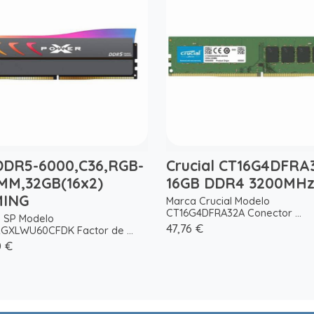
DDR5-6000,C36,RGB-
Crucial CT16G4DFRA
MM,32GB(16x2)
16GB DDR4 3200MH
ING
Marca Crucial Modelo
CT16G4DFRA32A Conector ...
 SP Modelo
47,76 €
GXLWU60CFDK Factor de ...
0 €