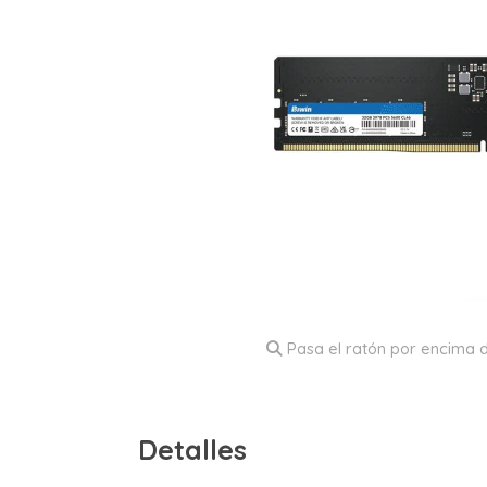
Pasa el ratón por encima d
Detalles