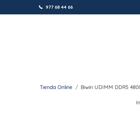
📞
977 68 44 66
Tienda Online
Biwin UDIMM DDR5 480
I