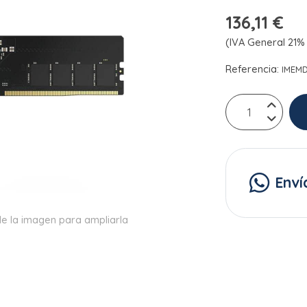
136,11 €
(IVA General 21% 
Referencia:
IMEM
Enví
e la imagen para ampliarla