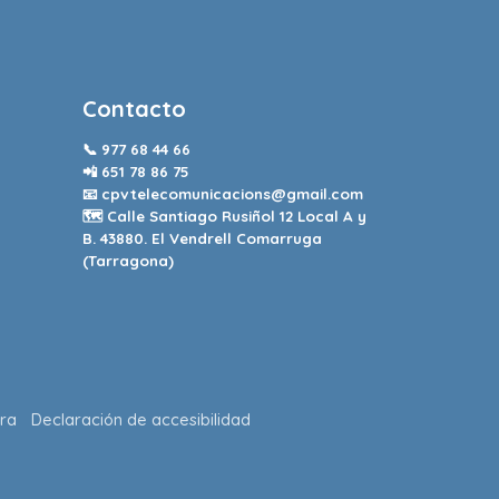
Contacto
📞
977 68 44 66
📲
651 78 86 75
📧
cpvtelecomunicacions@gmail.com
🗺️ Calle Santiago Rusiñol 12 Local A y
B. 43880. El Vendrell Comarruga
(Tarragona)
ra
Declaración de accesibilidad