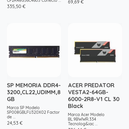
CP2K48G56C46U5 Conecto ...
69,69 €
335,50 €
SP MEMORIA DDR4-
ACER PREDATOR
3200,CL22,UDIMM,8
VESTA2-64GB-
GB
6000-2R8-V1 CL 30
Black
Marca SP Modelo
SP008GBLFU320X02 Factor
Marca Acer Modelo
de ...
BL.9BWWR.334
24,53 €
Tecnolog&iac ...