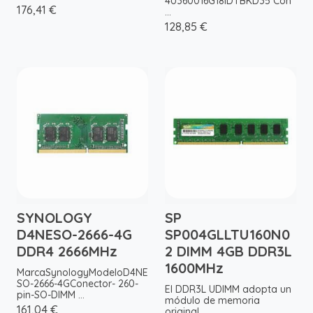
4U360016G18IDTBKD35 Con
176,41 €
...
128,85 €
SYNOLOGY
SP
D4NESO-2666-4G
SP004GLLTU160N0
DDR4 2666MHz
2 DIMM 4GB DDR3L
1600MHz
MarcaSynologyModeloD4NE
SO-2666-4GConector- 260-
El DDR3L UDIMM adopta un
pin-SO-DIMM ...
módulo de memoria
161,04 €
original ...