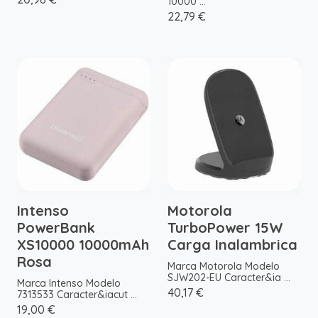
10000 ...
22,79 €
Intenso
Motorola
PowerBank
TurboPower 15W
XS10000 10000mAh
Carga Inalambrica
Rosa
Marca Motorola Modelo
SJW202-EU Caracter&ia ...
Marca Intenso Modelo
40,17 €
7313533 Caracter&iacut ...
19,00 €