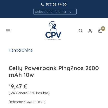
📞
977 68 44 66
Seleccionar idioma
0
Tienda Online
Celly Powerbank Ping?nos 2600
mAh 10w
19,47 €
(IVA General 21% incluido)
Referencia:
AATBPT0356