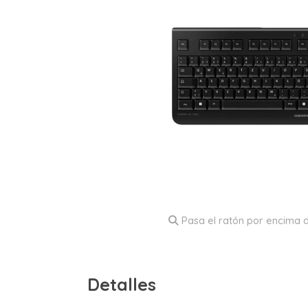
Pasa el ratón por encima d
Detalles