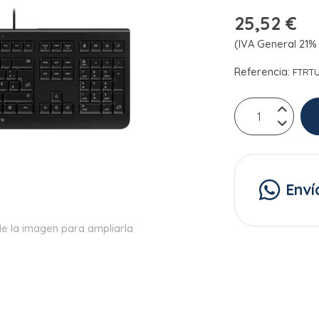
25,52 €
(IVA General 21% 
Referencia:
FTRT
Enví
e la imagen para ampliarla