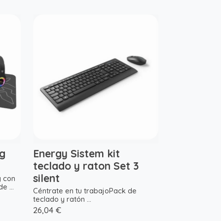
g
Energy Sistem kit
teclado y raton Set 3
silent
g con
e ...
Céntrate en tu trabajoPack de
teclado y ratón ...
26,04 €