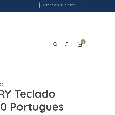
Seleccionar idioma
0
to
RY Teclado
0 Portugues