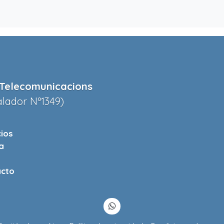
Telecomunicacions
alador Nº1349)
cios
a
cto