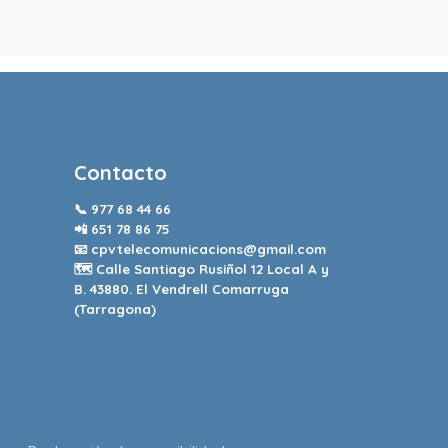
Contacto
📞
977 68 44 66
📲
651 78 86 75
📧
cpvtelecomunicacions@gmail.com
🗺️ Calle Santiago Rusiñol 12 Local A y
B. 43880. El Vendrell Comarruga
(Tarragona)