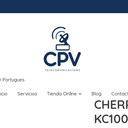
 Portugues
nicio
Servicios
Tienda Online
Blog
Contac
CHER
KC100