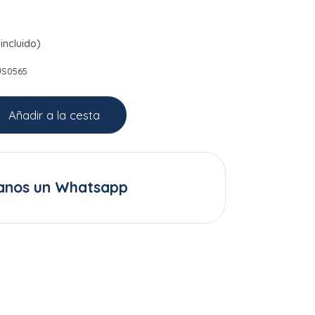
incluido)
US0565
Añadir a la cesta
anos un Whatsapp