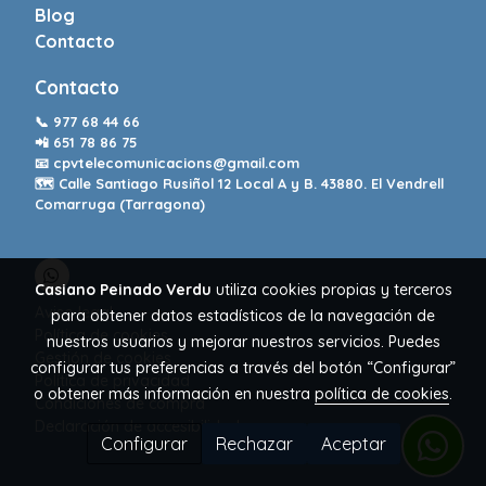
Blog
Contacto
Contacto
📞
977 68 44 66
📲
651 78 86 75
📧
cpvtelecomunicacions@gmail.com
🗺️ Calle Santiago Rusiñol 12 Local A y B. 43880. El Vendrell
Comarruga (Tarragona)
Casiano Peinado Verdu
utiliza cookies propias y terceros
Aviso legal
para obtener datos estadísticos de la navegación de
Política de cookies
nuestros usuarios y mejorar nuestros servicios. Puedes
Gestión de cookies
configurar tus preferencias a través del botón “Configurar”
Política de privacidad
o obtener más información en nuestra
política de cookies
.
Condiciones de compra
Declaración de accesibilidad
Configurar
Rechazar
Aceptar