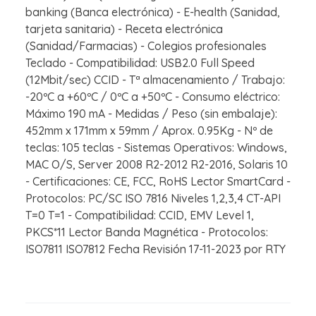
banking (Banca electrónica) - E-health (Sanidad,
tarjeta sanitaria) - Receta electrónica
(Sanidad/Farmacias) - Colegios profesionales
Teclado - Compatibilidad: USB2.0 Full Speed
(12Mbit/sec) CCID - Tª almacenamiento / Trabajo:
-20ºC a +60ºC / 0ºC a +50ºC - Consumo eléctrico:
Máximo 190 mA - Medidas / Peso (sin embalaje):
452mm x 171mm x 59mm / Aprox. 0.95Kg - Nº de
teclas: 105 teclas - Sistemas Operativos: Windows,
MAC O/S, Server 2008 R2-2012 R2-2016, Solaris 10
- Certificaciones: CE, FCC, RoHS Lector SmartCard -
Protocolos: PC/SC ISO 7816 Niveles 1,2,3,4 CT-API
T=0 T=1 - Compatibilidad: CCID, EMV Level 1,
PKCS*11 Lector Banda Magnética - Protocolos:
ISO7811 ISO7812 Fecha Revisión 17-11-2023 por RTY