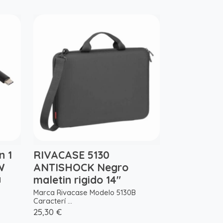
n 1
RIVACASE 5130
W
ANTISHOCK Negro
maletin rigido 14"
1
Marca Rivacase Modelo 5130B
Caracterí ...
25,30 €