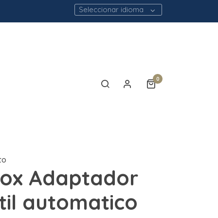
Seleccionar idioma
0
to
Box Adaptador
til automatico