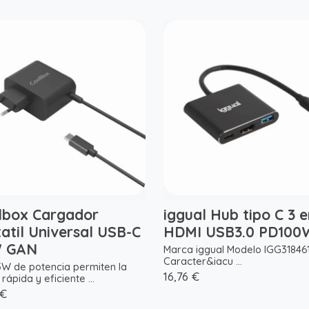
lbox Cargador
iggual Hub tipo C 3 e
atil Universal USB-C
HDMI USB3.0 PD100
 GAN
Marca iggual Modelo IGG31846
Caracter&iacu ...
5W de potencia permiten la
16,76 €
rápida y eficiente ...
 €