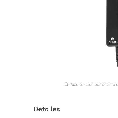
Pasa el ratón por encima d
Detalles