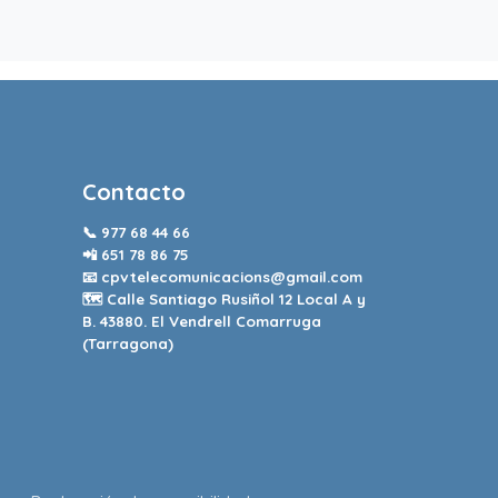
Contacto
📞
977 68 44 66
📲
651 78 86 75
📧
cpvtelecomunicacions@gmail.com
🗺️ Calle Santiago Rusiñol 12 Local A y
B. 43880. El Vendrell Comarruga
(Tarragona)