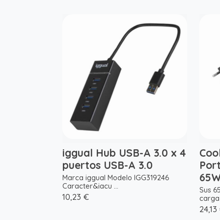
iggual Hub USB-A 3.0 x 4
Coo
puertos USB-A 3.0
Port
65W
Marca iggual Modelo IGG319246
Caracter&iacu ...
Sus 6
10,23 €
carga 
24,13