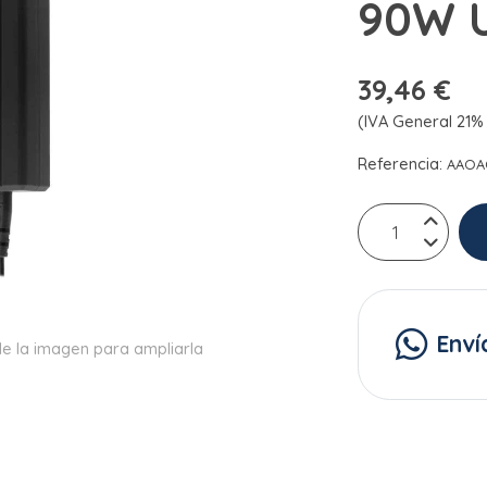
90W U
39,46 €
(IVA General 21% 
Referencia:
AAOA
Enví
e la imagen para ampliarla