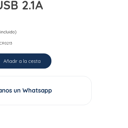
SB 2.1A
incluido)
CR0213
Añadir a la cesta
anos un Whatsapp