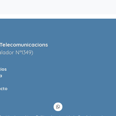
Telecomunicacions
alador Nº1349)
cios
a
cto