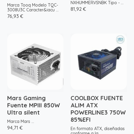
NXHUMMERVSNBK Tipo - ...
Marca Tooq Modelo TQC-
81,92 €
3008U3C Caracter&iacu ...
76,93 €
Mars Gaming
COOLBOX FUENTE
Fuente MPIII 850W
ALIM ATX
Ultra silent
POWERLINE3 750W
85%EFI
Marca Mars ...
94,71 €
En formato ATX, diseñadas
conforme a la ...