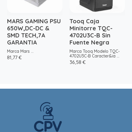
MARS GAMING PSU
Tooq Caja
650W,DC-DC &
Minitorre TQC-
SMD TECH,7A
4702U3C-B Sin
GARANTIA
Fuente Negra
Marca Mars ...
Marca Tooq Modelo TQC-
4702U3C-B Caracter&ia ...
81,77 €
36,58 €