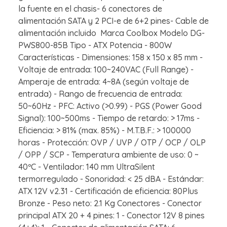
la fuente en el chasis- 6 conectores de
alimentación SATA y 2 PCI-e de 6+2 pines- Cable de
alimentación incluido Marca Coolbox Modelo DG-
PWS800-85B Tipo - ATX Potencia - 800W
Características - Dimensiones: 158 x 150 x 85 mm -
Voltaje de entrada: 100~240VAC (Full Range) -
Amperaje de entrada: 4~8A (según voltaje de
entrada) - Rango de frecuencia de entrada:
50~60Hz - PFC: Activo (>0.99) - PGS (Power Good
Signal): 100~500ms - Tiempo de retardo: > 17ms -
Eficiencia: > 81% (max. 85%) - M.T.B.F.: > 100000
horas - Protección: OVP / UVP / OTP / OCP / OLP
/ OPP / SCP - Temperatura ambiente de uso: 0 ~
40ºC - Ventilador: 140 mm UltraSilent
termorregulado - Sonoridad: < 25 dBA - Estándar:
ATX 12V v2.31 - Certificación de eficiencia: 80Plus
Bronze - Peso neto: 2.1 Kg Conectores - Conector
principal ATX 20 + 4 pines: 1 - Conector 12V 8 pines