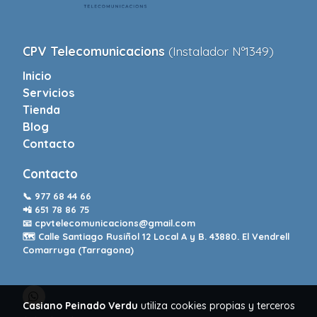
CPV Telecomunicacions
(Instalador Nº1349)
Inicio
Servicios
Tienda
Blog
Contacto
Contacto
📞
977 68 44 66
📲
651 78 86 75
📧
cpvtelecomunicacions@gmail.com
🗺️ Calle Santiago Rusiñol 12 Local A y B. 43880. El Vendrell
Comarruga (Tarragona)
Casiano Peinado Verdu
utiliza cookies propias y terceros