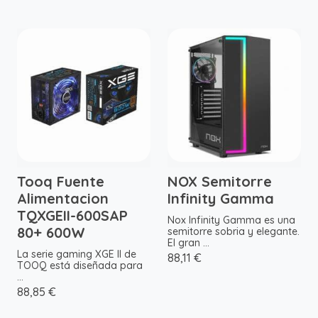
Tooq Fuente
NOX Semitorre
Alimentacion
Infinity Gamma
TQXGEII-600SAP
Nox Infinity Gamma es una
80+ 600W
semitorre sobria y elegante.
El gran ...
La serie gaming XGE II de
88,11 €
TOOQ está diseñada para
...
88,85 €