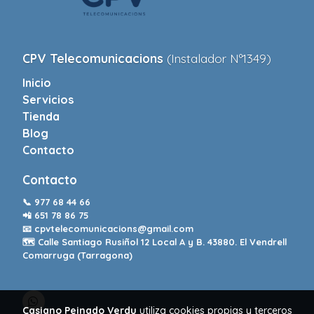
CPV Telecomunicacions
(Instalador Nº1349)
Inicio
Servicios
Tienda
Blog
Contacto
Contacto
📞
977 68 44 66
📲
651 78 86 75
📧
cpvtelecomunicacions@gmail.com
🗺️ Calle Santiago Rusiñol 12 Local A y B. 43880. El Vendrell
Comarruga (Tarragona)
Casiano Peinado Verdu
utiliza cookies propias y terceros