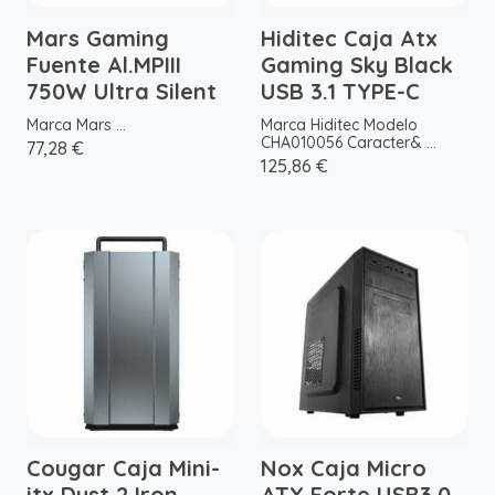
Mars Gaming
Hiditec Caja Atx
Fuente Al.MPIII
Gaming Sky Black
750W Ultra Silent
USB 3.1 TYPE-C
Marca Mars ...
Marca Hiditec Modelo
CHA010056 Caracter& ...
77,28 €
125,86 €
Cougar Caja Mini-
Nox Caja Micro
itx Dust 2 Iron
ATX Forte USB3.0