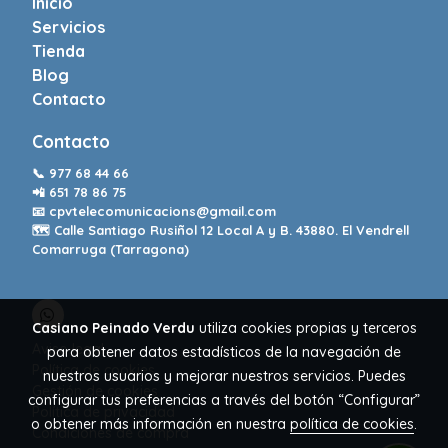
Inicio
Servicios
Tienda
Blog
Contacto
Contacto
📞
977 68 44 66
📲
651 78 86 75
📧
cpvtelecomunicacions@gmail.com
🗺️ Calle Santiago Rusiñol 12 Local A y B. 43880. El Vendrell
Comarruga (Tarragona)
Casiano Peinado Verdu
utiliza cookies propias y terceros
Aviso legal
para obtener datos estadísticos de la navegación de
Política de cookies
nuestros usuarios y mejorar nuestros servicios. Puedes
Gestión de cookies
configurar tus preferencias a través del botón “Configurar”
Política de privacidad
o obtener más información en nuestra
política de cookies
.
Condiciones de compra