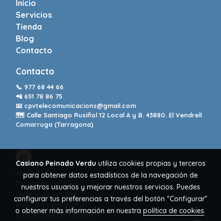
Inicio
Servicios
Tienda
Blog
Contacto
Contacto
📞
977 68 44 66
📲
651 78 86 75
📧
cpvtelecomunicacions@gmail.com
🗺️ Calle Santiago Rusiñol 12 Local A y B. 43880. El Vendrell
Comarruga (Tarragona)
Casiano Peinado Verdu
utiliza cookies propias y terceros
Aviso legal
para obtener datos estadísticos de la navegación de
Política de cookies
nuestros usuarios y mejorar nuestros servicios. Puedes
Gestión de cookies
configurar tus preferencias a través del botón “Configurar”
Política de privacidad
o obtener más información en nuestra
política de cookies
.
Condiciones de compra