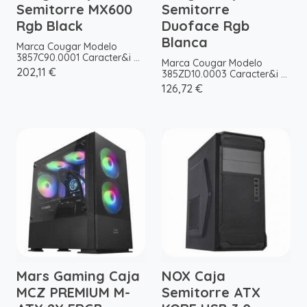
Semitorre MX600
Semitorre
Rgb Black
Duoface Rgb
Blanca
Marca Cougar Modelo
3857C90.0001 Caracter&i ...
Marca Cougar Modelo
202,11 €
385ZD10.0003 Caracter&i ...
126,72 €
Mars Gaming Caja
NOX Caja
MCZ PREMIUM M-
Semitorre ATX