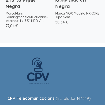
ATX 2X FRGB
KORE USB 3.0
Negra
Negra
MarcaMars
Marca NOX Modelo NXKORE
GamingModeloMCZBahías-
Tipo Sem ...
Internas: 1 x 3.5" HDD / ...
58,54 €
77,04 €
CPV Telecomunicacions
(Instalador Nº1349)