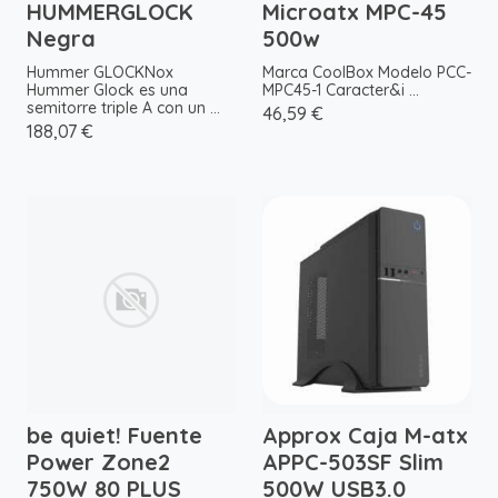
HUMMERGLOCK
Microatx MPC-45
Negra
500w
Hummer GLOCKNox
Marca CoolBox Modelo PCC-
Hummer Glock es una
MPC45-1 Caracter&i ...
semitorre triple A con un ...
46,59 €
188,07 €
be quiet! Fuente
Approx Caja M-atx
Power Zone2
APPC-503SF Slim
750W 80 PLUS
500W USB3.0