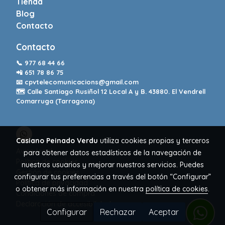
Tienda
Blog
Contacto
Contacto
📞
977 68 44 66
📲
651 78 86 75
📧
cpvtelecomunicacions@gmail.com
🗺️ Calle Santiago Rusiñol 12 Local A y B. 43880. El Vendrell
Comarruga (Tarragona)
Casiano Peinado Verdu
utiliza cookies propias y terceros
Aviso legal
para obtener datos estadísticos de la navegación de
Política de cookies
nuestros usuarios y mejorar nuestros servicios. Puedes
Gestión de cookies
configurar tus preferencias a través del botón “Configurar”
Política de privacidad
o obtener más información en nuestra
política de cookies
.
Condiciones de compra
Declaración de accesibilidad
Configurar
Rechazar
Aceptar