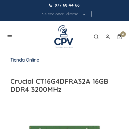
📞
977 68 44 66
Seleccionar idioma
0
Tienda Online
Crucial CT16G4DFRA32A 16GB
DDR4 3200MHz