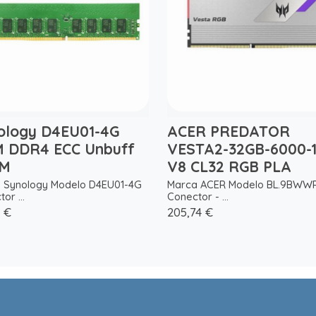
ology D4EU01-4G
ACER PREDATOR
 DDR4 ECC Unbuff
VESTA2-32GB-6000-
MM
V8 CL32 RGB PLA
 Synology Modelo D4EU01-4G
Marca ACER Modelo BL.9BWWR
or ...
Conector - ...
9 €
205,74 €