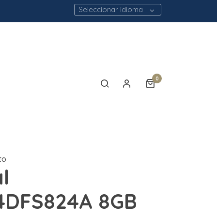
Seleccionar idioma
0
to
l
4DFS824A 8GB