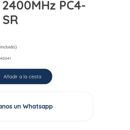
 2400MHz PC4-
 SR
incluido)
D40041
Añadir a la cesta
anos un Whatsapp