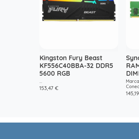
Kingston Fury Beast
Syn
KF556C40BBA-32 DDR5
RAM
5600 RGB
DI
...
Marca
Conect
153,47 €
145,1