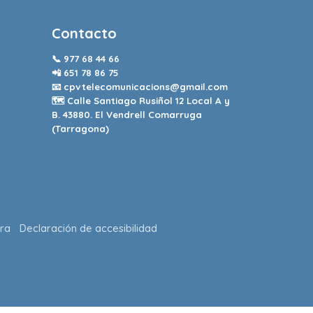
Contacto
📞
977 68 44 66
📲
651 78 86 75
📧
cpvtelecomunicacions@gmail.com
🗺️ Calle Santiago Rusiñol 12 Local A y
B. 43880. El Vendrell Comarruga
(Tarragona)
ra
Declaración de accesibilidad