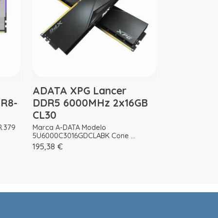
ADATA XPG Lancer
1R8-
DDR5 6000MHz 2x16GB
CL30
.379
Marca A-DATA Modelo
5U6000C3016GDCLABK Cone ...
195,38 €