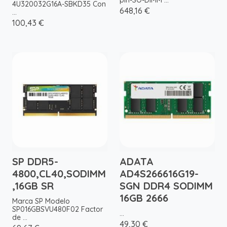
pin-SO-DIMM ...
4U320032G16A-SBKD35 Con
648,16 €
...
100,43 €
SP DDR5-
ADATA
4800,CL40,SODIMM
AD4S266616G19-
,16GB SR
SGN DDR4 SODIMM
16GB 2666
Marca SP Modelo
SP016GBSVU480F02 Factor
...
de ...
49,30 €