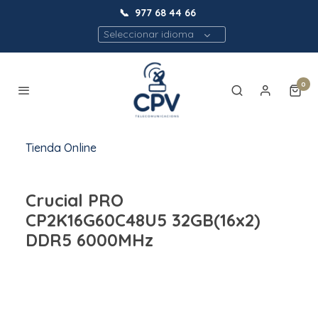
📞
977 68 44 66
Seleccionar idioma
0
Tienda Online
Crucial PRO
CP2K16G60C48U5 32GB(16x2)
DDR5 6000MHz