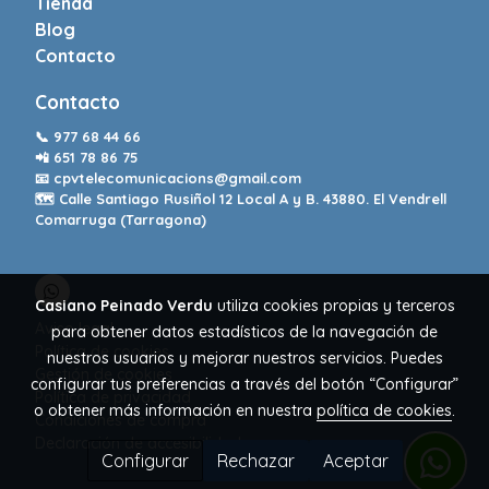
Tienda
Blog
Contacto
Contacto
📞
977 68 44 66
📲
651 78 86 75
📧
cpvtelecomunicacions@gmail.com
🗺️ Calle Santiago Rusiñol 12 Local A y B. 43880. El Vendrell
Comarruga (Tarragona)
Casiano Peinado Verdu
utiliza cookies propias y terceros
Aviso legal
para obtener datos estadísticos de la navegación de
Política de cookies
nuestros usuarios y mejorar nuestros servicios. Puedes
Gestión de cookies
configurar tus preferencias a través del botón “Configurar”
Política de privacidad
o obtener más información en nuestra
política de cookies
.
Condiciones de compra
Declaración de accesibilidad
Configurar
Rechazar
Aceptar