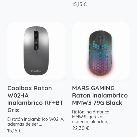
15,15 €
Coolbox Raton
MARS GAMING
W02-IA
Raton Inalambrico
Inalambrico RF+BT
MMW3 79G Black
Gris
Ratón inalámbrico
MMW3Ligereza,
El ratón inalámbrico W02 IA,
espectacularidad, ...
además de ser ...
22,30 €
15,15 €