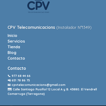
CPV Telecomunicacions
(Instalador Nº1349)
Inicio
Servicios
Tienda
Blog
Contacto
Contacto
📞
977 68 44 66
📲
651 78 86 75
📧
cpvtelecomunicacions@gmail.com
🗺️ Calle Santiago Rusiñol 12 Local A y B. 43880. El Vendrell
Comarruga (Tarragona)