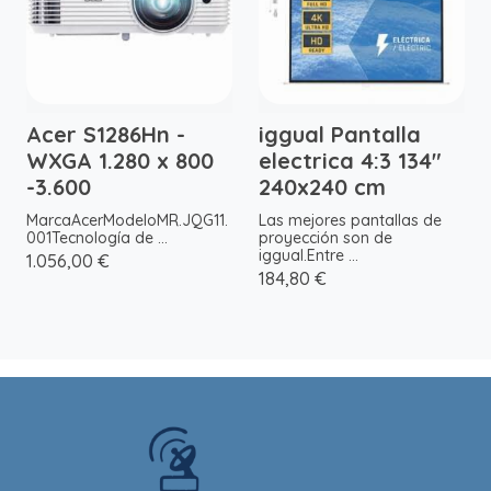
Acer S1286Hn -
iggual Pantalla
WXGA 1.280 x 800
electrica 4:3 134"
-3.600
240x240 cm
MarcaAcerModeloMR.JQG11.
Las mejores pantallas de
001Tecnología de ...
proyección son de
iggual.Entre ...
1.056,00 €
184,80 €