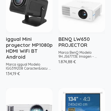
iggual Mini
BENQ LW650
proyector MP1080p
PROJECTOR
HDMI WiFi BT
Marca BenQ Modelo
Android
9H.JS677.13E Imagen - ...
1.874,88 €
Marca iggual Modelo
IGG319208 Caracter&iacu ...
134,19 €