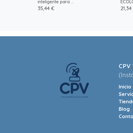
inteligente para ...
ECOLÓ
35,44 €
21,34
CPV 
(Inst
Inicio
Servi
Tiend
Blog
Conta