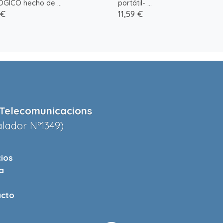
GICO hecho de ...
portátil- ...
 €
11,59 €
Telecomunicacions
alador Nº1349)
cios
a
cto