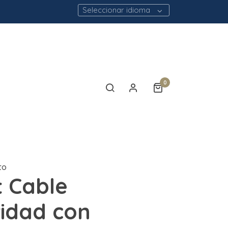
Seleccionar idioma
0
to
 Cable
idad con