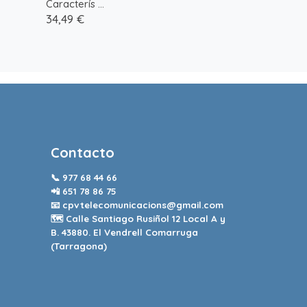
Caracterís ...
34,49 €
Contacto
📞
977 68 44 66
📲
651 78 86 75
📧
cpvtelecomunicacions@gmail.com
🗺️ Calle Santiago Rusiñol 12 Local A y
B. 43880. El Vendrell Comarruga
(Tarragona)