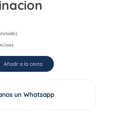
inacion
incluido)
AC0046
Añadir a la cesta
anos un Whatsapp