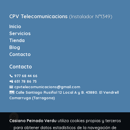
CPV Telecomunicacions
(Instalador Nº1349)
Inicio
Servicios
Tienda
Blog
Contacto
Contacto
📞
977 68 44 66
📲
651 78 86 75
📧
cpvtelecomunicacions@gmail.com
🗺️ Calle Santiago Rusiñol 12 Local A y B. 43880. El Vendrell
Comarruga (Tarragona)
Casiano Peinado Verdu
utiliza cookies propias y terceros
Aviso legal
para obtener datos estadísticos de la navegación de