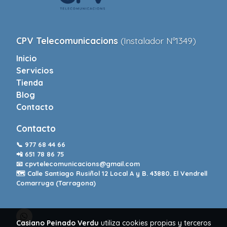
CPV Telecomunicacions
(Instalador Nº1349)
Inicio
Servicios
Tienda
Blog
Contacto
Contacto
📞
977 68 44 66
📲
651 78 86 75
📧
cpvtelecomunicacions@gmail.com
🗺️ Calle Santiago Rusiñol 12 Local A y B. 43880. El Vendrell
Comarruga (Tarragona)
Casiano Peinado Verdu
utiliza cookies propias y terceros