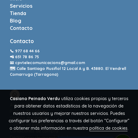
Servicios
Tienda
Blog
Contacto
Contacto
📞
977 68 44 66
📲
651 78 86 75
📧
cpvtelecomunicacions@gmail.com
🗺️ Calle Santiago Rusiñol 12 Local A y B. 43880. El Vendrell
Comarruga (Tarragona)
Casiano Peinado Verdu
utiliza cookies propias y terceros
Aviso legal
para obtener datos estadísticos de la navegación de
Política de cookies
nuestros usuarios y mejorar nuestros servicios. Puedes
Gestión de cookies
configurar tus preferencias a través del botón “Configurar”
Política de privacidad
o obtener más información en nuestra
política de cookies
.
Condiciones de compra
Declaración de accesibilidad