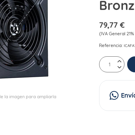
Bronz
79,77 €
(IVA General 21% 
Referencia:
ICAFA
Enví
e la imagen para ampliarla