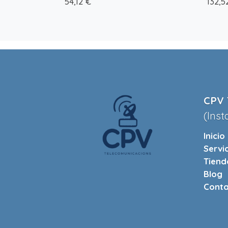
54,12 €
132,5
CPV 
(Inst
Inicio
Servi
Tiend
Blog
Conta