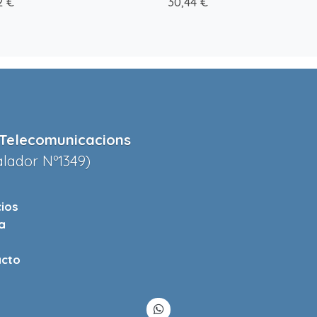
2 €
30,44 €
Telecomunicacions
alador Nº1349)
cios
a
cto