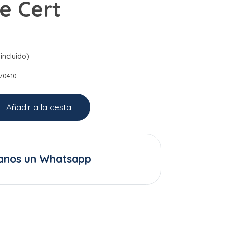
e Cert
incluido)
70410
Añadir a la cesta
anos un Whatsapp