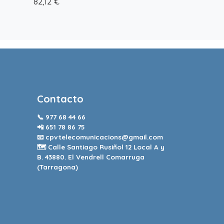
82,12 €
Contacto
📞
977 68 44 66
📲
651 78 86 75
📧
cpvtelecomunicacions@gmail.com
🗺️ Calle Santiago Rusiñol 12 Local A y
B. 43880. El Vendrell Comarruga
(Tarragona)