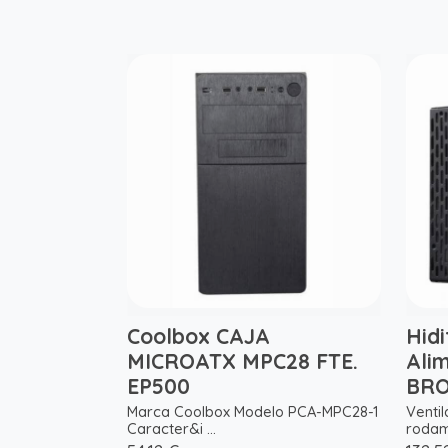
Coolbox CAJA
Hidi
MICROATX MPC28 FTE.
Ali
EP500
BRO
Marca Coolbox Modelo PCA-MPC28-1
Venti
Caracter&i ...
rodami