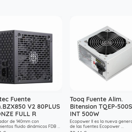
tec Fuente
Tooq Fuente Alim.
m.BZX850 V2 80PLUS
Bitension TQEP-500S
NZE FULL R
INT 500W
lador de 140mm con
Ecopower II es la nueva gener
entos fluido dinámicos FDB ...
de las fuentes Ecopower ...