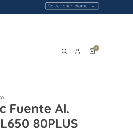
Seleccionar idioma
0
to
c Fuente Al.
RL650 80PLUS