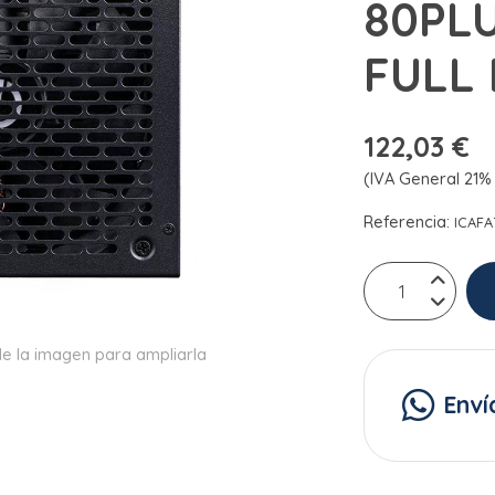
80PL
FULL 
122,03 €
(IVA General 21% 
Referencia:
ICAFA
e la imagen para ampliarla
Enví