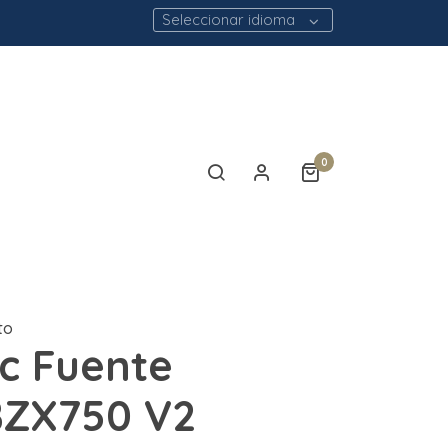
Seleccionar idioma
0
to
ec Fuente
BZX750 V2