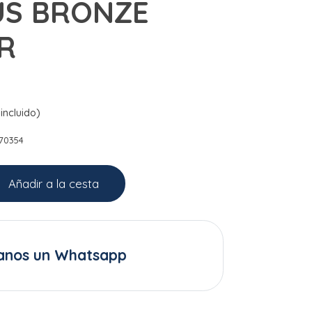
US BRONZE
R
incluido)
70354
Añadir a la cesta
anos un Whatsapp