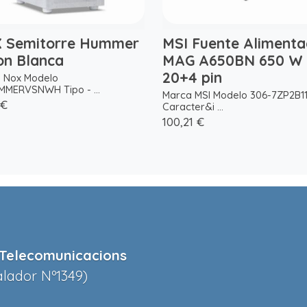
 Semitorre Hummer
MSI Fuente Alimenta
on Blanca
MAG A650BN 650 W
20+4 pin
 Nox Modelo
MERVSNWH Tipo - ...
Marca MSI Modelo 306-7ZP2B1
 €
Caracter&i ...
100,21 €
Telecomunicacions
alador Nº1349)