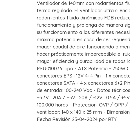
Ventilador de 140mm con rodamientos flu
termo regulado. El ventilador ultra sile
rodamientos fluido dinámicos FDB reduce
funcionamiento y prolonga de manera sign
su funcionamiento a las diferentes neces
máxima potencia en caso de ser requerid
mayor caudal de aire funcionando a men
hacer prácticamente imperceptible el rui
mayor eficiencia y durabilidad de todos
PSU010036 Tipo - ATX Potencia - 750W Con
conectores EPS +12V 4+4 Pin - 1 x conect
conectores SATA - 4 x conectores 6+2 Pin
de entrada: 100-240 Vac - Datos técnicos
+3.3V : 20A / +5V : 20A / -12V : 0.5A / +
100.000 horas - Proteccion: OVP / OPP /
ventilador: 140 x 140 x 25 mm - Dimensión
Fecha Revisión 25-04-2024 por RTY