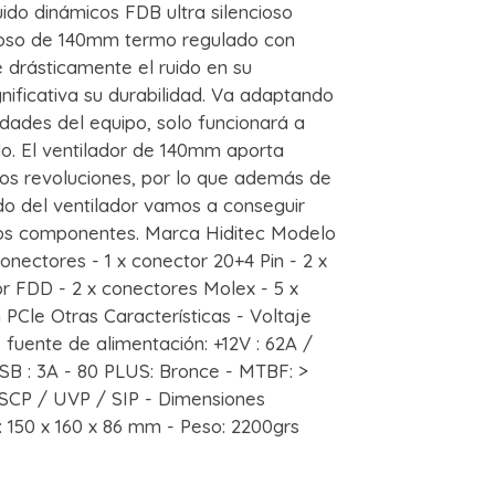
ido dinámicos FDB ultra silencioso
ncioso de 140mm termo regulado con
 drásticamente el ruido en su
ificativa su durabilidad. Va adaptando
idades del equipo, solo funcionará a
o. El ventilador de 140mm aporta
os revoluciones, por lo que además de
do del ventilador vamos a conseguir
 los componentes. Marca Hiditec Modelo
ectores - 1 x conector 20+4 Pin - 2 x
or FDD - 2 x conectores Molex - 5 x
 PCle Otras Características - Voltaje
 fuente de alimentación: +12V : 62A /
5VSB : 3A - 80 PLUS: Bronce - MTBF: >
 SCP / UVP / SIP - Dimensiones
: 150 x 160 x 86 mm - Peso: 2200grs