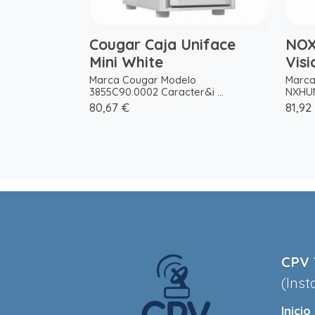
Cougar Caja Uniface
NOX
Mini White
Visi
Marca Cougar Modelo
Marca
3855C90.0002 Caracter&i ...
NXHUM
80,67 €
81,92
CPV 
(Inst
Inicio