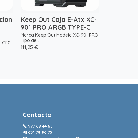
cion
Keep Out Caja E-Atx XC-
901 PRO ARGB TYPE-C
Marca Keep Out Modelo XC-901 PRO
Tipo de ...
1-CE0
111,25 €
Contacto
📞
977 68 44 66
📲
651 78 86 75