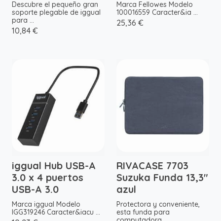
Descubre el pequeño gran
Marca Fellowes Modelo
soporte plegable de iggual
100016559 Caracter&ia ...
para ...
25,36 €
10,84 €
iggual Hub USB-A
RIVACASE 7703
3.0 x 4 puertos
Suzuka Funda 13,3"
USB-A 3.0
azul
Marca iggual Modelo
Protectora y conveniente,
IGG319246 Caracter&iacu ...
esta funda para
computadora ...