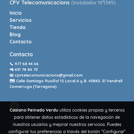
CPV Telecomunicacions
(Instalador Nº1349)
Inicio
Servicios
Tienda
Blog
Contacto
Contacto
📞
977 68 44 66
📲
651 78 86 75
📧
cpvtelecomunicacions@gmail.com
🗺️ Calle Santiago Rusiñol 12 Local A y B. 43880. El Vendrell
Comarruga (Tarragona)
Casiano Peinado Verdu
utiliza cookies propias y terceros
Aviso legal
para obtener datos estadísticos de la navegación de
Política de cookies
nuestros usuarios y mejorar nuestros servicios. Puedes
Gestión de cookies
configurar tus preferencias a través del botón “Configurar”